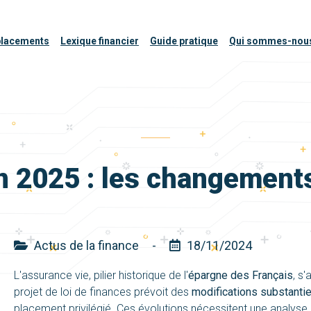
placements
Lexique financier
Guide pratique
Qui sommes-nou
n 2025 : les changements
Actus de la finance
-
18/11/2024
L'assurance vie, pilier historique de l'
épargne des Français
, s
projet de loi de finances prévoit des
modifications substantie
placement privilégié. Ces évolutions nécessitent une analys