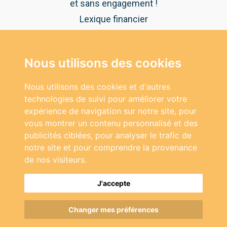
et sans engagement !
Lexique financier
Guide pratique de l'épargne
Nous utilisons des cookies
NOUS CONTACTER
Vous avez des questions ?
Nous utilisons des cookies et d'autres
Nos experts vous répondent au:
technologies de suivi pour améliorer votre
04 92 38 14 74
expérience de navigation sur notre site, pour
vous montrer un contenu personnalisé et des
publicités ciblées, pour analyser le trafic de
notre site et pour comprendre la provenance
de nos visiteurs.
J'accepte
Copyright 2026 © Le Bon Placement - Tous droits
réservés -
Mentions légales
-
Conditions générales
Changer mes préférences
d'utilisation
-
Plan du site
- Réalisation
ckc-net.com