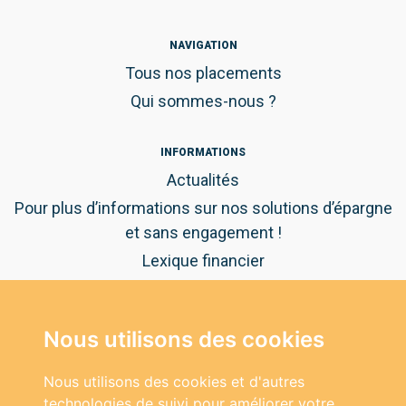
NAVIGATION
Tous nos placements
Qui sommes-nous ?
INFORMATIONS
Actualités
Pour plus d’informations sur nos solutions d’épargne
et sans engagement !
Lexique financier
Guide pratique de l'épargne
Nous utilisons des cookies
NOUS CONTACTER
Vous avez des questions ?
Nous utilisons des cookies et d'autres
Nos experts vous répondent au:
technologies de suivi pour améliorer votre