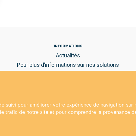
INFORMATIONS
Actualités
Pour plus d’informations sur nos solutions
d’épargne et sans engagement !
Lexique financier
Guide pratique de l'épargne
de suivi pour améliorer votre expérience de navigation sur
 le trafic de notre site et pour comprendre la provenance de
 droits réservés -
Mentions légales
-
Conditions générales d'utilisat