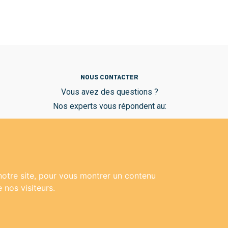
NOUS CONTACTER
Vous avez des questions ?
Nos experts vous répondent au:
04 92 38 14 74
 notre site, pour vous montrer un contenu
 nos visiteurs.
ion
-
Plan du site
- Réalisation
ckc-net.com