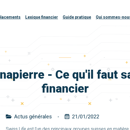
placements
Lexique financier
Guide pratique
Qui sommes-nou
apierre - Ce qu'il faut s
financier
Actus générales
-
21/01/2022
Swiss Life est l'un des principaux groupes suisses en matièr