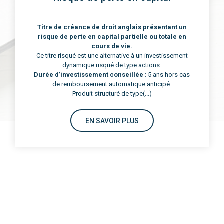
L'Agilité Objective :
Votre Patrimoine en
Mouvement
Contrairement aux gestions passives qui subissent
les cycles de marché, notre philosophie repose sur
une
réactivité stratégique permanente
. Nous ne
nous contentons pas de suivre les indices : nous
cherchons la performance là où elle se trouve.
Nos 3 Piliers de
(...)
EN SAVOIR PLUS