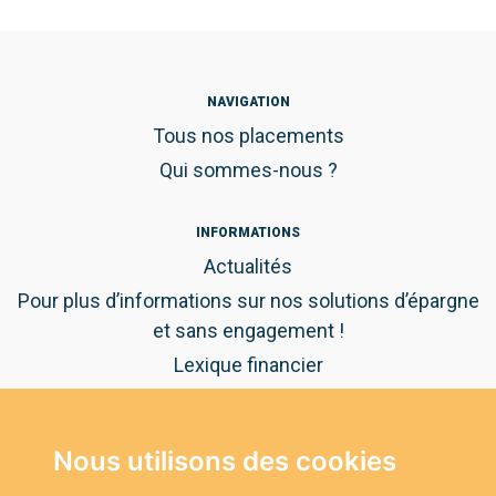
NAVIGATION
Tous nos placements
Qui sommes-nous ?
INFORMATIONS
Actualités
Pour plus d’informations sur nos solutions d’épargne
et sans engagement !
Lexique financier
Guide pratique de l'épargne
Nous utilisons des cookies
NOUS CONTACTER
Vous avez des questions ?