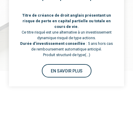
L'Agilité Objective :
Votre Patrimoine en
Mouvement
Contrairement aux gestions passives qui subissent
les cycles de marché, notre philosophie repose sur
une
réactivité stratégique permanente
. Nous ne
nous contentons pas de suivre les indices : nous
cherchons la performance là où elle se trouve.
Nos 3 Piliers de
(...)
EN SAVOIR PLUS