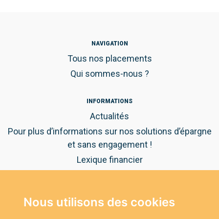
NAVIGATION
Tous nos placements
Qui sommes-nous ?
INFORMATIONS
Actualités
Pour plus d’informations sur nos solutions d’épargne
et sans engagement !
Lexique financier
Guide pratique de l'épargne
Nous utilisons des cookies
NOUS CONTACTER
Vous avez des questions ?