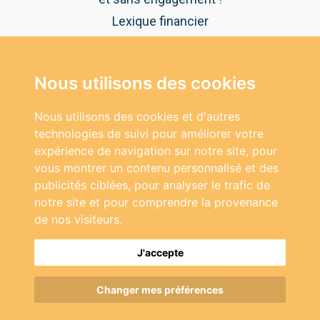
Lexique financier
Guide pratique de l'épargne
Nous utilisons des cookies
NOUS CONTACTER
Vous avez des questions ?
Nous utilisons des cookies et d'autres
Nos experts vous répondent au:
technologies de suivi pour améliorer votre
04 92 38 14 74
expérience de navigation sur notre site, pour
vous montrer un contenu personnalisé et des
publicités ciblées, pour analyser le trafic de
notre site et pour comprendre la provenance
de nos visiteurs.
J'accepte
Copyright 2026 © Le Bon Placement - Tous droits
réservés -
Mentions légales
-
Conditions générales
Changer mes préférences
d'utilisation
-
Plan du site
- Réalisation
ckc-net.com